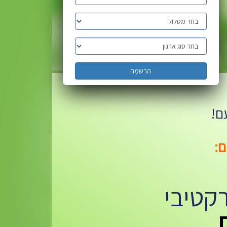
הרשמה
ם!
קטיבי