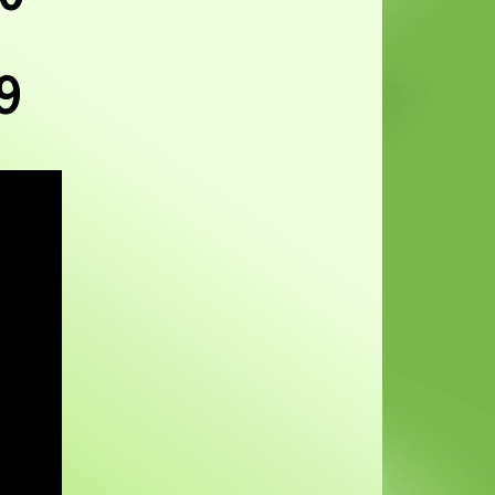
49 ש"ח ל