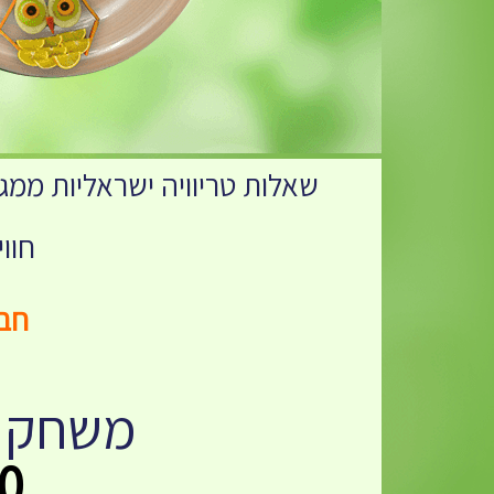
שאלות טריוויה ישראליות ממגוו
חוו
חברת seApp Games
משחק א
350 ש"